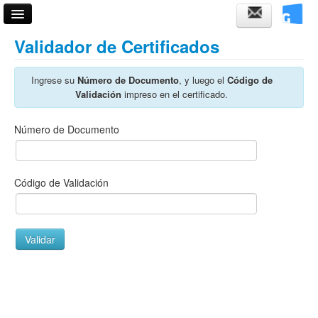
Acceso
Validador de Certificados
Fechas de examen
Ingrese su
Número de Documento
, y luego el
Código de
Validación
impreso en el certificado.
Horarios de cursadas
Validador de certificados
Número de Documento
Ayuda
Código de Validación